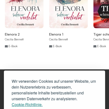
Elenora 2
Elenora 1
Tiger sch
Cecilia Bennett
Cecilia Bennett
Cecilia Benn
E-Book
E-Book
E-Book
Wir verwenden Cookies auf unserer Website, um
dein Nutzererlebnis zu verbessern,
personalisierte Inhalte bereitzustellen und
© Copyright 2025 - BookRix powered by StreetLib Srl
unseren Datenverkehr zu analysieren.
Diese Website ist Eigentum von BookRix, Deutschland.
Cookie-Richtlinie.