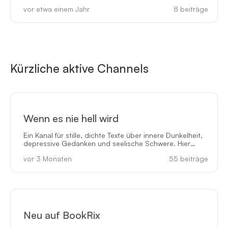
vor etwa einem Jahr
8
beiträge
Kürzliche aktive Channels
Wenn es nie hell wird
Ein Kanal für stille, dichte Texte über innere Dunkelheit,
depressive Gedanken und seelische Schwere. Hier
erscheinen literarische Miniaturen, die nicht erklären,
vor 3 Monaten
55
beiträge
sondern Atmosphären öffnen: Gedankenräume, in
denen Müdigkeit, Schatten und innere Kälte zu Bildern
werden. Der Kanal richtet sich an Leser*innen, die sich
in solchen Zuständen wiederfinden oder sie verstehen
wollen - ohne Pathos, ohne Ratgeberton, nur mit klarer,
melancholischer Sprache.
Neu auf BookRix