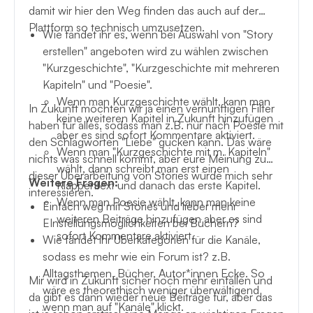
damit wir hier den Weg finden das auch auf der
Plattform so technisch umzusetzen.
Wie fändet ihr es, wenn bei Auswahl von "Story
erstellen" angeboten wird zu wählen zwischen
"Kurzgeschichte", "Kurzgeschichte mit mehreren
Kapiteln" und "Poesie".
Wenn man Kurzgeschichte wählt, kann man
In Zukunft möchten wir ja einen vernünftigen Filter
keine weiteren Kapitel in Zukunft hinzufügen
haben für alles, sodass man z.B. nur nach Poesie mit
aber es sind sofort Kommentare aktiviert.
den Schlagworten "Liebe" gucken kann. Das wäre
Wenn man "Kurzgeschichte mit m. Kapiteln"
nichts was schnell kommt, aber eure Meinung zu
wählt, dann schreibt man erst einen
dieser Überarbeitung von Stories würde mich sehr
Weitere Fragen:
Klappentext und danach das erste Kapitel.
interessieren.
Wenn man Poesie wählt, kann man keine
Einfach weg mit Stories und lieber mehr
weiteren Beiträge hinzufügen aber es sind
EInstellungsmöglichkeiten bei Büchern?
sofort Kommentare aktiviert.
Wie fändet ihr Überkategorien für die Kanäle,
sodass es mehr wie ein Forum ist? z.B.
Alltagsthemen, Bücher, Autor*innen Ecke. So
Mir wird in Zukunft sicher noch mehr einfallen und
wäre es theorethisch weniger überwältigend
da gibt es dann wieder neue Beiträge für, aber das
wenn man auf "Kanäle" klickt.