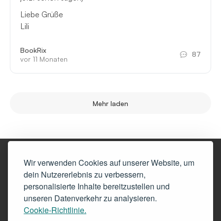
Liebe Grüße
Lili
BookRix
87
vor 11 Monaten
Mehr laden
Wir verwenden Cookies auf unserer Website, um
dein Nutzererlebnis zu verbessern,
personalisierte Inhalte bereitzustellen und
© Copyright 2025 - BookRix powered by StreetLib Srl
unseren Datenverkehr zu analysieren.
Diese Website ist Eigentum von BookRix, Deutschland.
Cookie-Richtlinie.