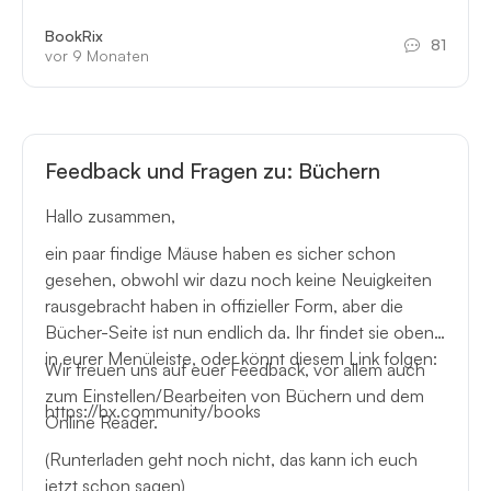
BookRix
81
vor 9 Monaten
Feedback und Fragen zu: Büchern
Hallo zusammen,
ein paar findige Mäuse haben es sicher schon
gesehen, obwohl wir dazu noch keine Neuigkeiten
rausgebracht haben in offizieller Form, aber die
Bücher-Seite ist nun endlich da. Ihr findet sie oben
in eurer Menüleiste, oder könnt diesem Link folgen:
Wir freuen uns auf euer Feedback, vor allem auch
zum Einstellen/Bearbeiten von Büchern und dem
https://bx.community/books
Online Reader.
(Runterladen geht noch nicht, das kann ich euch
jetzt schon sagen)