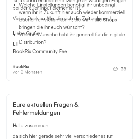
ist ja schon erstmal eine Menge an wichtigen Fragen
Welche Einstellungen benötigt ihr unbedingt,
bei der euer Input elementar ist.
wenn ihr in Zukunft hier auch wieder kommerziell
Vielen Dank an Alle, die sich die Zeit nehmen!
Bücher reinstellen könnt, die wir in alle Shops
bringen die ihr euch wünscht?
Liebe Grüße
Welche Wünsche habt ihr generell für die digitale
Distribution?
LIli
BookRix Community Fee
BookRix
38
vor 2 Monaten
Eure aktuellen Fragen &
Fehlermeldungen
Hallo zusammen,
da sich hier gerade sehr viel verschiedenes tut