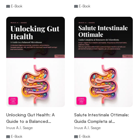
E-Book
E-Book
Unlocking Gut Health: A
Salute Intestinale Ottimale:
Guide to a Balanced
Guida Completa al
Microbiome
Benessere del Microbiota
Inuus A.I. Saage
Inuus A.I. Saage
E-Book
E-Book