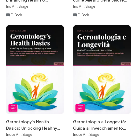
Reducing the Risk of
Metabolica
Ino A.I. Saage
Ino A.I. Saage
Chronic Disease
E-Book
E-Book
Gerontology's Health
Gerontologia e Longevità:
Basics: Unlocking Healthy
Guida all'Invecchiamento
Aging & Longevity Science
Sano e Attivo
Inuus A.I. Saage
Inuus A.I. Saage