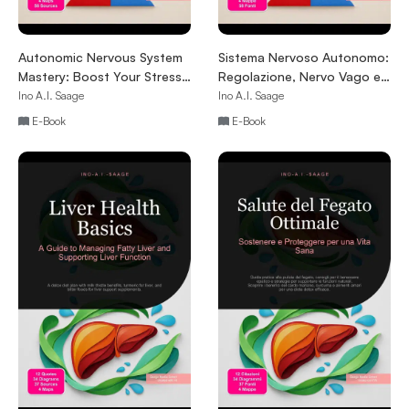
Autonomic Nervous System
Sistema Nervoso Autonomo:
Mastery: Boost Your Stress
Regolazione, Nervo Vago e
Resilience
Resilienza allo Stress
Ino A.I. Saage
Ino A.I. Saage
E-Book
E-Book