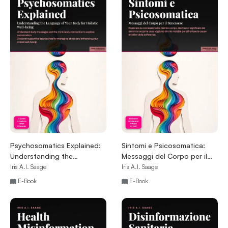
Psychosomatics Explained:
Sintomi e Psicosomatica:
Understanding the
Messaggi del Corpo per il
Language of Your Body for
Benessere
Iris A.I. Saage
Iris A.I. Saage
Holistic Well-being
E-Book
E-Book