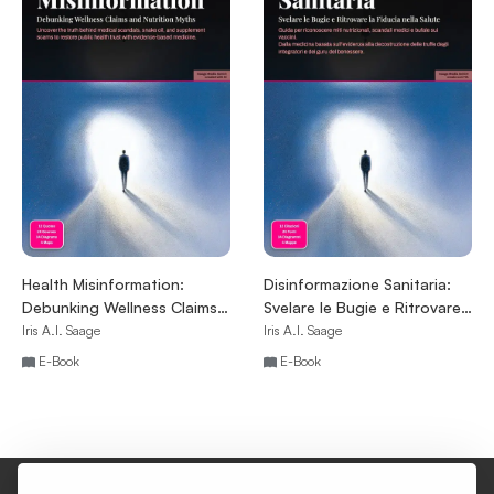
Health Misinformation:
Disinformazione Sanitaria:
Debunking Wellness Claims
Svelare le Bugie e Ritrovare
and Nutrition Myths
la Fiducia nella Salute
Iris A.I. Saage
Iris A.I. Saage
E-Book
E-Book