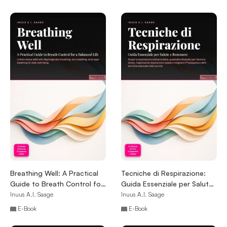
Breathing Well: A Practical
Tecniche di Respirazione:
Guide to Breath Control for
Guida Essenziale per Salute
a Balanced Life
e Benessere
Inuus A.I. Saage
Inuus A.I. Saage
E-Book
E-Book