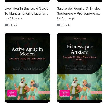
Liver Health Basics: A Guide
Salute del Fegato Ottimale:
to Managing Fatty Liver and
Sostenere e Proteggere per
Supporting Liver Function
una Vita Sana
Ino A.I. Saage
Ino A.I. Saage
E-Book
E-Book