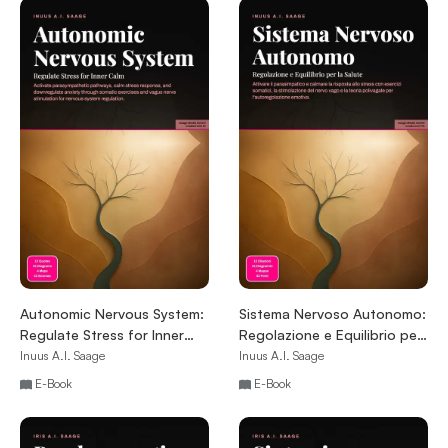
Autonomic Nervous System:
Sistema Nervoso Autonomo:
Regulate Stress for Inner
Regolazione e Equilibrio per
Calm
la Salute
Inuus A.I. Saage
Inuus A.I. Saage
E-Book
E-Book