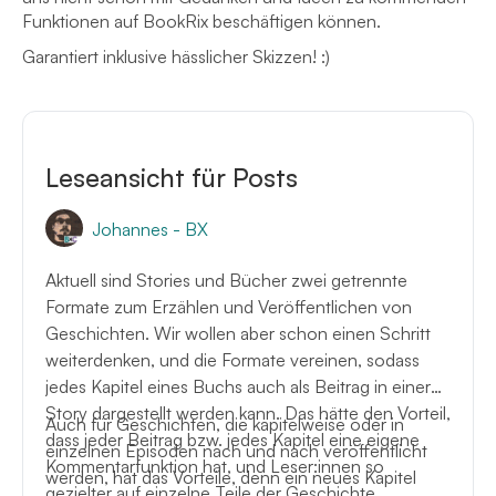
Funktionen auf BookRix beschäftigen können.
Garantiert inklusive hässlicher Skizzen! :)
Leseansicht für Posts
Johannes - BX
Aktuell sind Stories und Bücher zwei getrennte
Formate zum Erzählen und Veröffentlichen von
Geschichten. Wir wollen aber schon einen Schritt
weiterdenken, und die Formate vereinen, sodass
jedes Kapitel eines Buchs auch als Beitrag in einer
Story dargestellt werden kann. Das hätte den Vorteil,
Auch für Geschichten, die kapitelweise oder in
dass jeder Beitrag bzw. jedes Kapitel eine eigene
einzelnen Episoden nach und nach veröffentlicht
Kommentarfunktion hat, und Leser:innen so
werden, hat das Vorteile, denn ein neues Kapitel
gezielter auf einzelne Teile der Geschichte