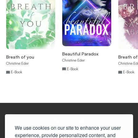
Beautiful Paradox
Breath of you
Breath of
Christine Eder
Christine Eder
Christine Ed
E-Book
E-Book
E-Book
We use cookies on our site to enhance your user
experience, provide personalized content, and
© Copyright 2025 - BookRix powered by StreetLib Srl