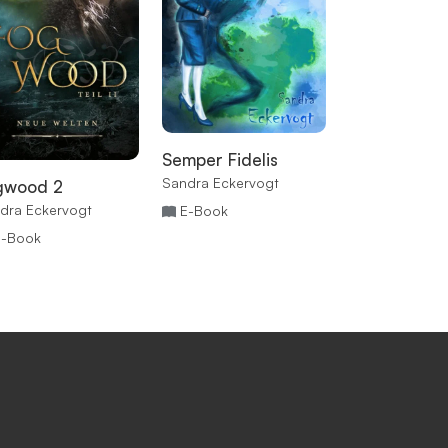
Semper Fidelis
The Lord of
Sandra Eckervogt
gwood 2
Sandra Eckerv
dra Eckervogt
E-Book
E-Book
E-Book