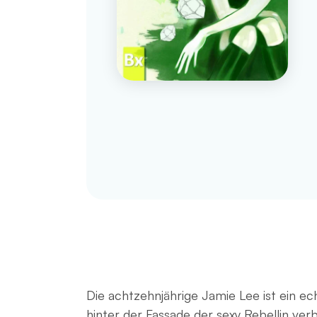
Die achtzehnjährige Jamie Lee ist ein ech
hinter der Fassade der sexy Rebellin ver