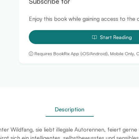
Subscribe for
Enjoy this book while gaining access to the
Start Reading
Requires BookRix App (iOS/Android), Mobile Only, 
Description
ter Wildfang, sie liebt illegale Autorennen, feiert gerne
birgt sich ein intelligentes, selbstbewusstes und sensib