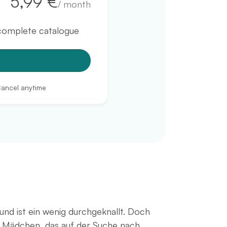
5,99 €
/
month
 complete catalogue
Cancel anytime
 und ist ein wenig durchgeknallt. Doch
les Mädchen, das auf der Suche nach