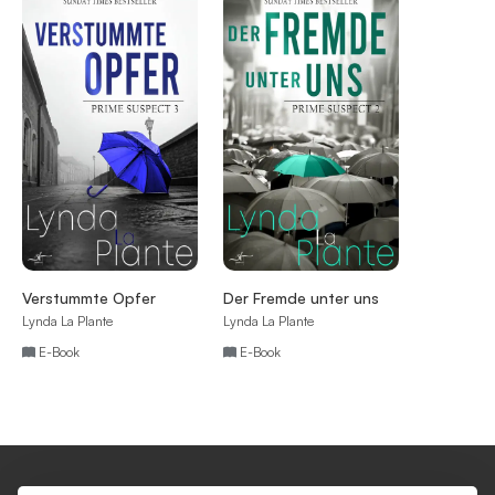
Verstummte Opfer
Der Fremde unter uns
Lynda La Plante
Lynda La Plante
E-Book
E-Book