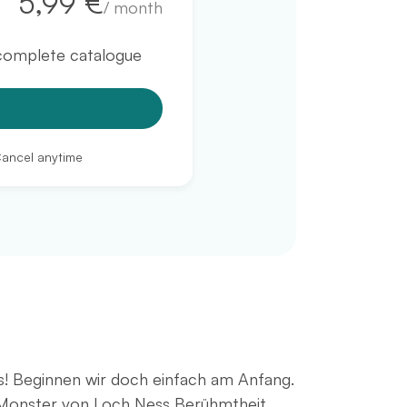
5,99 €
/
month
 complete catalogue
Cancel anytime
s! Beginnen wir doch einfach am Anfang.
as Monster von Loch Ness Berühmtheit