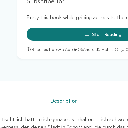
Subscribe for
Enjoy this book while gaining access to the
Start Reading
Requires BookRix App (iOS/Android), Mobile Only, 
Description
tischt, ich hätte mich genauso verhalten – ich schwör‘
verness, der kleinen Stadt in Schottland, die durch d