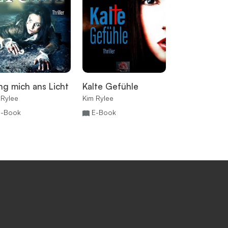
ng mich ans Licht
Kalte Gefühle
Das Dienstve
 Rylee
Kim Rylee
Kim Rylee
E-Book
E-Book
E-Book