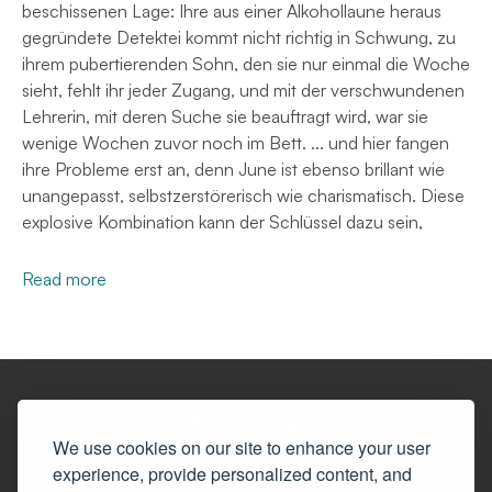
beschissenen Lage: Ihre aus einer Alkohollaune heraus
gegründete Detektei kommt nicht richtig in Schwung, zu
ihrem pubertierenden Sohn, den sie nur einmal die Woche
sieht, fehlt ihr jeder Zugang, und mit der verschwundenen
Lehrerin, mit deren Suche sie beauftragt wird, war sie
wenige Wochen zuvor noch im Bett. ... und hier fangen
ihre Probleme erst an, denn June ist ebenso brillant wie
unangepasst, selbstzerstörerisch wie charismatisch. Diese
explosive Kombination kann der Schlüssel dazu sein,
Read more
We use cookies on our site to enhance your user
experience, provide personalized content, and
© Copyright 2025 - BookRix powered by StreetLib Srl