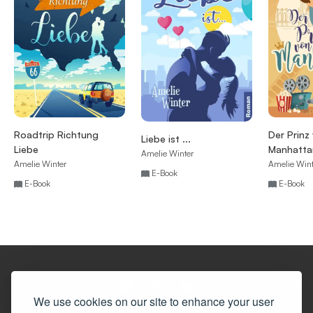
Roadtrip Richtung
Der Prinz
Liebe ist ...
Liebe
Manhatta
Amelie Winter
erwünsch
Amelie Winter
Amelie Wint
E-Book
E-Book
E-Book
We use cookies on our site to enhance your user