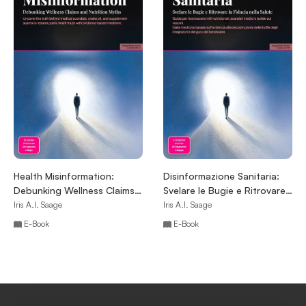
Health Misinformation:
Disinformazione Sanitaria:
Debunking Wellness Claims
Svelare le Bugie e Ritrovare
and Nutrition Myths
la Fiducia nella Salute
Iris A.I. Saage
Iris A.I. Saage
E-Book
E-Book