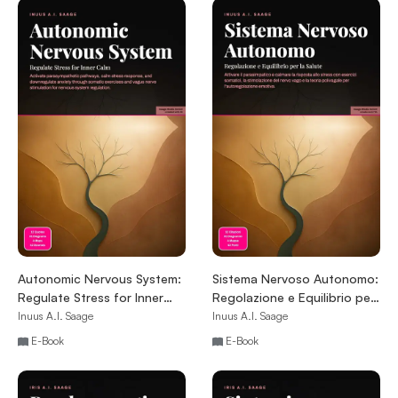
Autonomic Nervous System:
Sistema Nervoso Autonomo:
Regulate Stress for Inner
Regolazione e Equilibrio per
Calm
la Salute
Inuus A.I. Saage
Inuus A.I. Saage
E-Book
E-Book