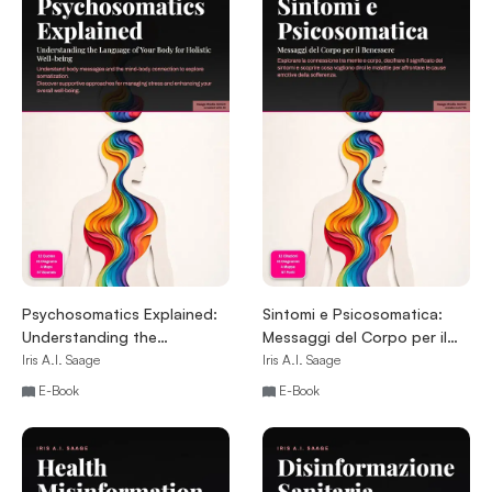
Psychosomatics Explained:
Sintomi e Psicosomatica:
Understanding the
Messaggi del Corpo per il
Language of Your Body for
Benessere
Iris A.I. Saage
Iris A.I. Saage
Holistic Well-being
E-Book
E-Book