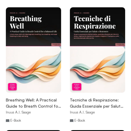
Breathing Well: A Practical
Tecniche di Respirazione:
Guide to Breath Control for
Guida Essenziale per Salute
a Balanced Life
e Benessere
Inuus A.I. Saage
Inuus A.I. Saage
E-Book
E-Book