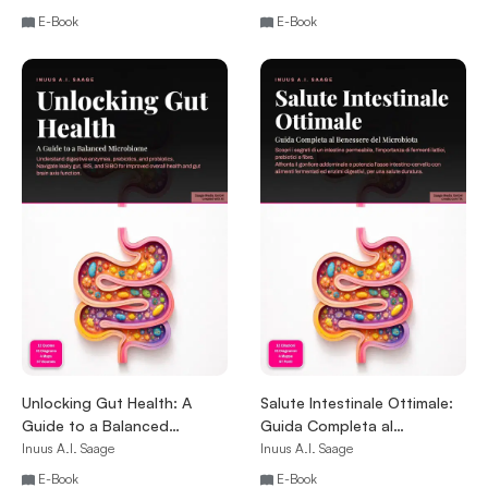
E-Book
E-Book
Unlocking Gut Health: A
Salute Intestinale Ottimale:
Guide to a Balanced
Guida Completa al
Microbiome
Benessere del Microbiota
Inuus A.I. Saage
Inuus A.I. Saage
E-Book
E-Book