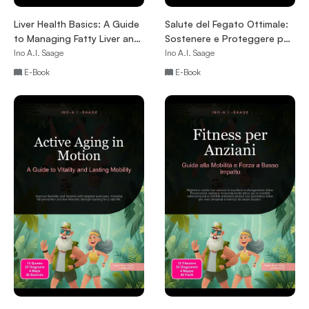
Liver Health Basics: A Guide
Salute del Fegato Ottimale:
to Managing Fatty Liver and
Sostenere e Proteggere per
Supporting Liver Function
una Vita Sana
Ino A.I. Saage
Ino A.I. Saage
E-Book
E-Book