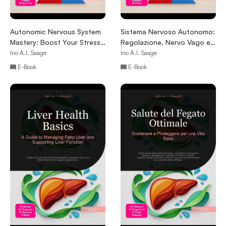
Autonomic Nervous System
Sistema Nervoso Autonomo:
Mastery: Boost Your Stress
Regolazione, Nervo Vago e
Resilience
Resilienza allo Stress
Ino A.I. Saage
Ino A.I. Saage
E-Book
E-Book